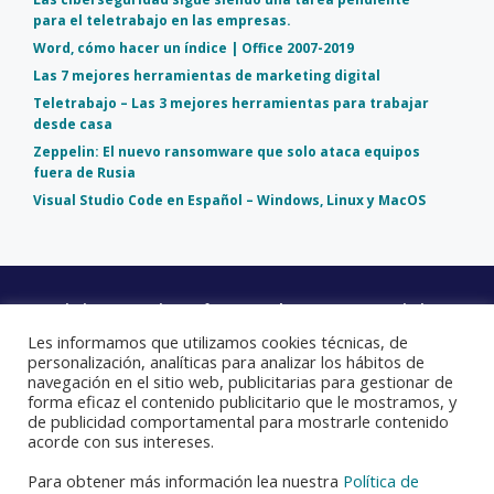
para el teletrabajo en las empresas.
Word, cómo hacer un índice | Office 2007-2019
Las 7 mejores herramientas de marketing digital
Teletrabajo – Las 3 mejores herramientas para trabajar
desde casa
Zeppelin: El nuevo ransomware que solo ataca equipos
fuera de Rusia
Visual Studio Code en Español – Windows, Linux y MacOS
Mantenimiento
Microsoft
Google
Mantenimiento
Informático
365 para
Workspace
Web
Les informamos que utilizamos cookies técnicas, de
Madrid
Empresas
para
personalización, analíticas para analizar los hábitos de
Empresas.
navegación en el sitio web, publicitarias para gestionar de
forma eficaz el contenido publicitario que le mostramos, y
de publicidad comportamental para mostrarle contenido
acorde con sus intereses.
Política de Privacidad
Política de Cookies
Aviso Legal
Para obtener más información lea nuestra
Política de
JCC Suministros y Sistemas Informáticos S.L. | CIF: B80771330